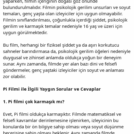
yaparken, filmin içeriğinin doğası göz önünde
bulundurulmalıdır. Filmin psikolojik gerilim unsurları ve soyut
temaları, genç yaşta olan izleyiciler için uygun olmayabilir.
Filmin sınıflandırılması, çoğunlukla içerdiği şiddet, psikolojik
gerilim ve karmaşık temalar nedeniyle 16 yaş ve üzeri için
uygun görülmektedir.
Bu film, herhangi bir fiziksel şiddet ya da aşırı korkutucu
sahneler barındırmasa da, psikolojik gerilim öğeleri nedeniyle
duygusal ve zihinsel anlamda oldukça yoğun bir deneyim
sunar. Aynı zamanda, filmde yer alan bazı dini ve felsefi
göndermeler, genç yaştaki izleyiciler için soyut ve anlaması
zor olabilir.
Pi Filmi ile İlgili Yaygın Sorular ve Cevaplar
1. Pi filmi çok karmaşık mı?
Evet, Pi filmi oldukça karmaşıktır. Filmde matematiksel ve
felsefi kavramlar derinlemesine işlenirken, izleyicinin bu
konularda bir ön bilgiye sahip olması veya soyut düşünme
becerisine sahip olması beklenir. Aynı zamanda filmde