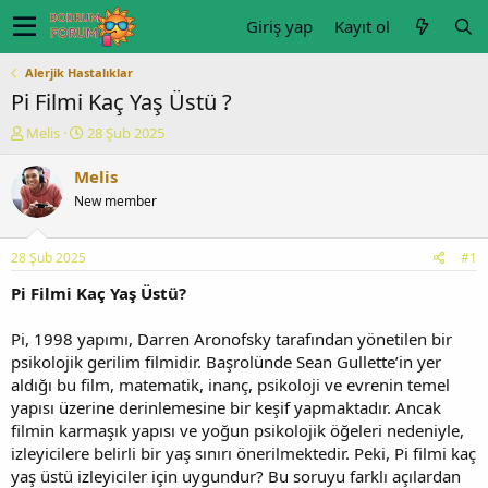
Giriş yap
Kayıt ol
Alerjik Hastalıklar
Pi Filmi Kaç Yaş Üstü ?
K
B
Melis
28 Şub 2025
o
a
n
ş
Melis
u
l
New member
y
a
u
n
b
g
28 Şub 2025
#1
a
ı
ş
ç
Pi Filmi Kaç Yaş Üstü?
l
t
a
a
Pi, 1998 yapımı, Darren Aronofsky tarafından yönetilen bir
t
r
psikolojik gerilim filmidir. Başrolünde Sean Gullette’in yer
a
i
aldığı bu film, matematik, inanç, psikoloji ve evrenin temel
n
h
yapısı üzerine derinlemesine bir keşif yapmaktadır. Ancak
i
filmin karmaşık yapısı ve yoğun psikolojik öğeleri nedeniyle,
izleyicilere belirli bir yaş sınırı önerilmektedir. Peki, Pi filmi kaç
yaş üstü izleyiciler için uygundur? Bu soruyu farklı açılardan