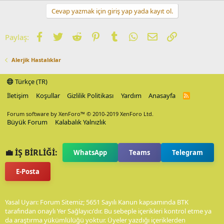
Cevap yazmak için giriş yap yada kayıt ol.
Facebook
Twitter
Reddit
Pinterest
Tumblr
WhatsApp
E-posta
Link
Paylaş:
Alerjik Hastalıklar
Türkçe (TR)
İletişim
Koşullar
Gizlilik Politikası
Yardım
Anasayfa
R
S
S
Forum software by XenForo™
© 2010-2019 XenForo Ltd.
Büyük Forum
Kalabalık Yalnızlık
💼 İŞ BİRLİĞİ:
WhatsApp
Teams
Telegram
E-Posta
Yasal Uyarı: Forum Sitemiz; 5651 Sayılı Kanun kapsamında BTK
tarafından onaylı Yer Sağlayıcı'dır. Bu sebeple içerikleri kontrol etme ya
da araştırma yükümlülüğü yoktur. Üyeler yazdığı içeriklerden